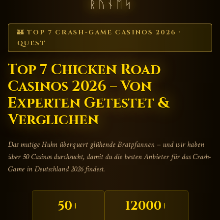
ᚱ ᚢ ᚾ ᛖ ᛋ
🏰 TOP 7 CRASH-GAME CASINOS 2026 ·
QUEST
Top 7 Chicken Road
Casinos 2026 – Von
Experten Getestet &
Verglichen
Das mutige Huhn überquert glühende Bratpfannen – und wir haben
über 50 Casinos durchsucht, damit du die besten Anbieter für das Crash-
Game in Deutschland 2026 findest.
50+
12000+