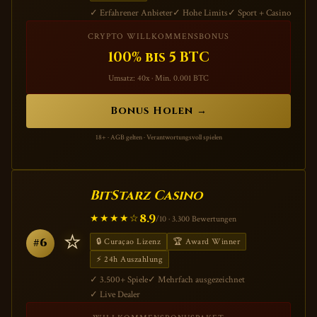
✓ Erfahrener Anbieter
✓ Hohe Limits
✓ Sport + Casino
CRYPTO WILLKOMMENSBONUS
100% bis 5 BTC
Umsatz: 40x · Min. 0.001 BTC
Bonus Holen →
18+ · AGB gelten · Verantwortungsvoll spielen
BitStarz Casino
8.9
★★★★☆
/10 · 3.300 Bewertungen
⭐
#6
🔒 Curaçao Lizenz
🏆 Award Winner
⚡ 24h Auszahlung
✓ 3.500+ Spiele
✓ Mehrfach ausgezeichnet
✓ Live Dealer